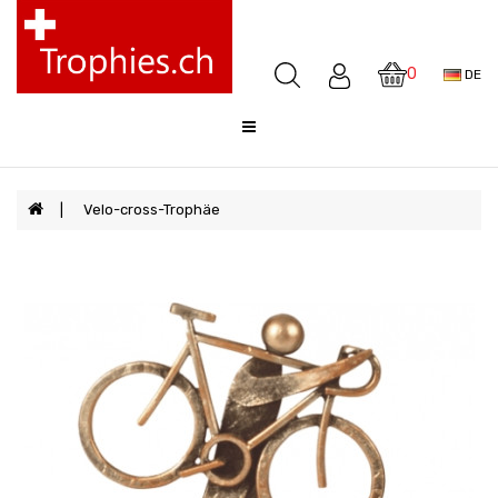
Pokale
Medaillen
0
DE
Awards
Skulpturen
Glocken
Sale
Velo-cross-Trophäe
FAQ
Offerte