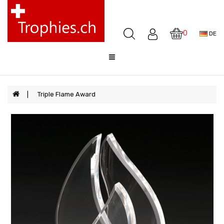
Pokale
Medaillen
0
DE
Awards
Skulpturen
Glocken
Sale
Triple Flame Award
FAQ
Offerte