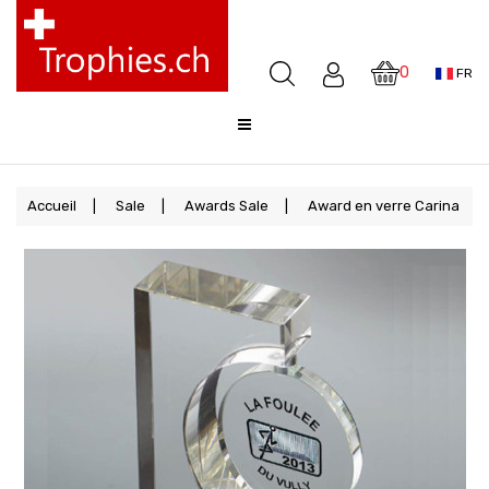
Coupes
Médailles
0
FR
Awards
Sculptures
Cloches
Sale
Accueil
Sale
Awards Sale
Award en verre Carina
FAQ
Offre