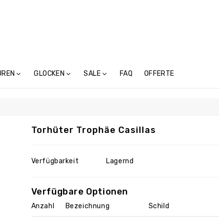
UREN
GLOCKEN
SALE
FAQ
OFFERTE
Treicheln Ohne Schnalle (4)
Torhüter Trophäe Casillas
Verfügbarkeit
Lagernd
Verfügbare Optionen
Anzahl
Bezeichnung
Schild