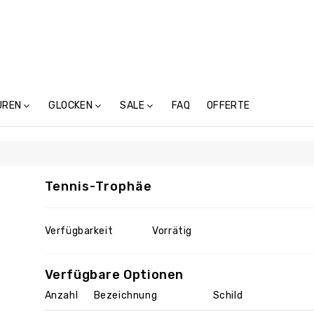
UREN
GLOCKEN
SALE
FAQ
OFFERTE
Treicheln Ohne Schnalle (4)
Tennis-Trophäe
Verfügbarkeit
Vorrätig
Verfügbare Optionen
Anzahl
Bezeichnung
Schild