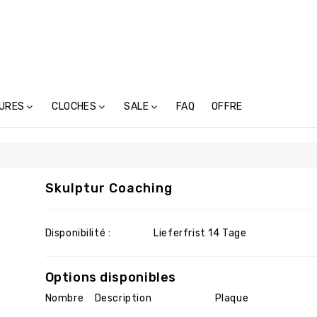
URES
CLOCHES
SALE
FAQ
OFFRE
tures En Métal (117)
Cloches-Toupins Avec Inscription (6)
Cloches-Toupins Sans Inscription (4)
Skulptur Coaching
Disponibilité :
Lieferfrist 14 Tage
Options disponibles
Nombre
Description
Plaque