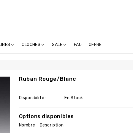
URES
CLOCHES
SALE
FAQ
OFFRE
tures En Métal (117)
Cloches-Toupins Avec Inscription (6)
Cloches-Toupins Sans Inscription (4)
Ruban Rouge/blanc
Disponibilité :
En Stock
Options disponibles
Nombre
Description