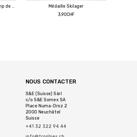
Médaille Snowboardlager (Camp de Snowboard)
Médaille Skilager
3,90CHF
NOUS CONTACTER
S&E (Suisse) Sàrl
c/o S&E Somex SA
Place Numa-Droz 2
2000 Neuchâtel
Suisse
+41 32 322 94 44
info@trophies.ch