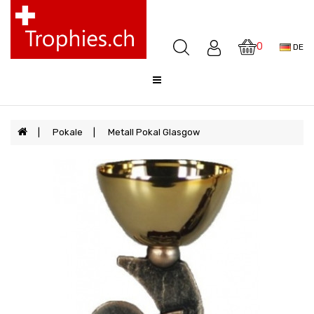
Pokale
Medaillen
0
DE
Awards
Skulpturen
Glocken
Sale
Pokale
Metall Pokal Glasgow
FAQ
Offerte