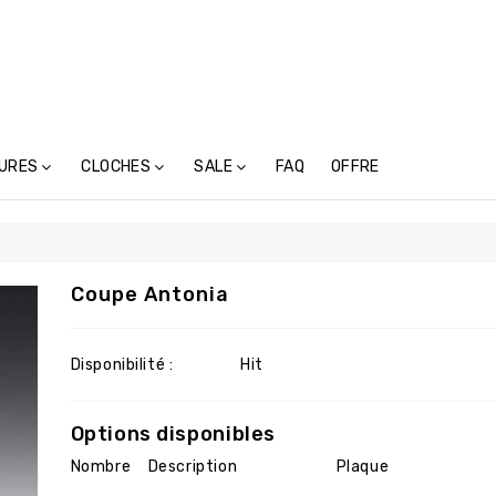
URES
CLOCHES
SALE
FAQ
OFFRE
tures En Métal (117)
Cloches-Toupins Avec Inscription (6)
Cloches-Toupins Sans Inscription (4)
Coupe Antonia
Disponibilité :
Hit
Options disponibles
Nombre
Description
Plaque