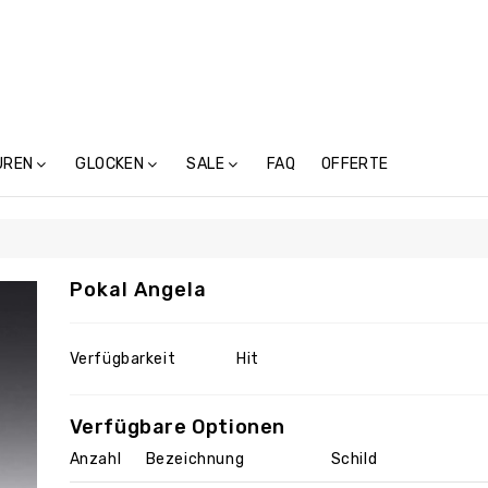
UREN
GLOCKEN
SALE
FAQ
OFFERTE
Treicheln Ohne Schnalle (4)
Pokal Angela
Verfügbarkeit
Hit
Verfügbare Optionen
Anzahl
Bezeichnung
Schild