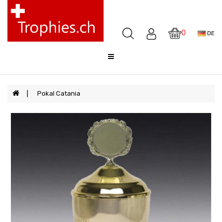
Pokale
Medaillen
0
DE
Awards
Skulpturen
Glocken
Sale
Pokal Catania
FAQ
Offerte