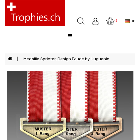
Pokale
Medaillen
0
DE
Awards
Skulpturen
Glocken
Sale
Medaille Sprinter, Design Faude by Huguenin
FAQ
Offerte