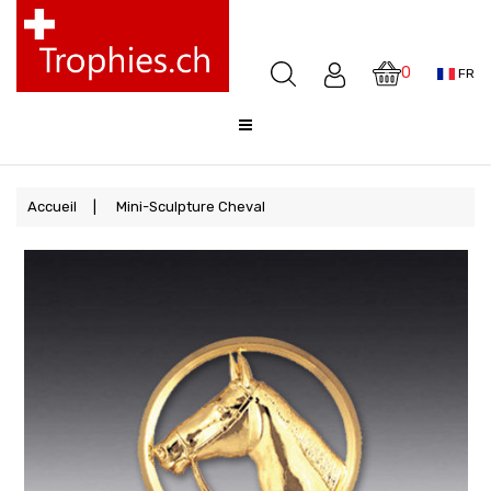
Coupes
Médailles
0
FR
Awards
Sculptures
Cloches
Sale
Accueil
Mini-Sculpture Cheval
FAQ
Offre