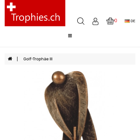
Pokale
Medaillen
0
DE
Awards
Skulpturen
Glocken
Sale
Golf-Trophäe III
FAQ
Offerte