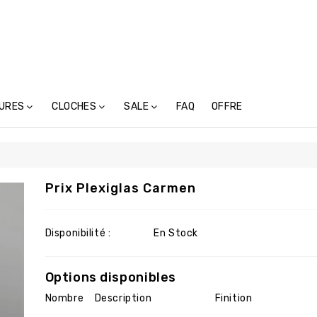
URES
CLOCHES
SALE
FAQ
OFFRE
tures En Métal (117)
Cloches-Toupins Avec Inscription (6)
Cloches-Toupins Sans Inscription (4)
Prix Plexiglas Carmen
Disponibilité :
En Stock
Options disponibles
Nombre
Description
Finition