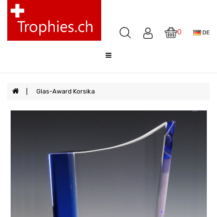
Pokale
Medaillen
0
DE
Awards
Skulpturen
Glocken
Sale
Glas-Award Korsika
FAQ
Offerte