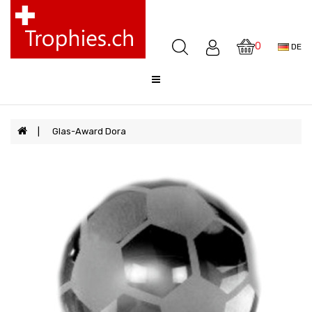
Pokale
Medaillen
0
DE
Awards
Skulpturen
Glocken
Sale
Glas-Award Dora
FAQ
Offerte