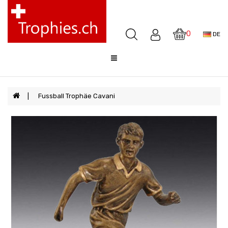
Pokale
Medaillen
0
DE
Awards
Skulpturen
Glocken
Sale
Fussball Trophäe Cavani
FAQ
Offerte