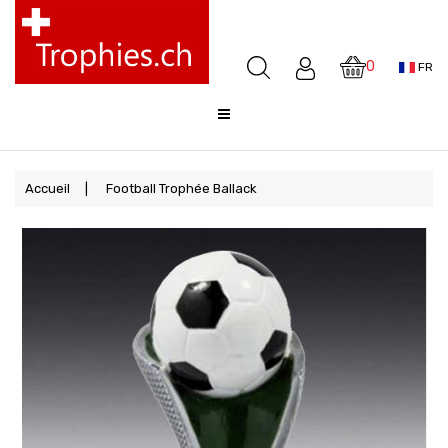
Coupes
Médailles
0
FR
Awards
Sculptures
Cloches
Sale
Accueil
Football Trophée Ballack
FAQ
Offre