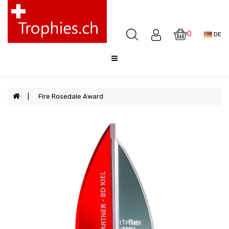
Pokale
Medaillen
0
DE
Awards
Skulpturen
Glocken
Sale
Fire Rosedale Award
FAQ
Offerte