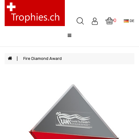
Pokale
Medaillen
0
DE
Awards
Skulpturen
Glocken
Sale
Fire Diamond Award
FAQ
Offerte