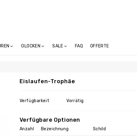
UREN
GLOCKEN
SALE
FAQ
OFFERTE
Treicheln Ohne Schnalle (4)
Eislaufen-Trophäe
Verfügbarkeit
Vorrätig
Verfügbare Optionen
Anzahl
Bezeichnung
Schild