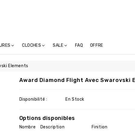
URES
CLOCHES
SALE
FAQ
OFFRE
tures En Métal (117)
Cloches-Toupins Avec Inscription (6)
Cloches-Toupins Sans Inscription (4)
vski Elements
Award Diamond Flight Avec Swarovski 
Disponibilité :
En Stock
Options disponibles
Nombre
Description
Finition