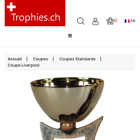
Coupes
Médailles
0
FR
Awards
Sculptures
Cloches
Sale
Accueil
Coupes
Coupes Standards
Coupe Liverpool
FAQ
Offre