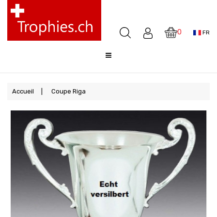
Coupes
Médailles
0
FR
Awards
Sculptures
Cloches
Sale
Accueil
Coupe Riga
FAQ
Offre