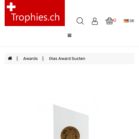
Pokale
Medaillen
0
DE
Awards
Skulpturen
Glocken
Sale
Awards
Glas Award Susten
FAQ
Offerte