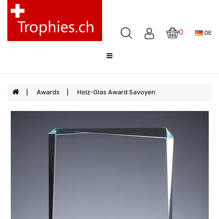
Pokale
Medaillen
0
DE
Awards
Skulpturen
Glocken
Sale
Awards
Holz-Glas Award Savoyen
FAQ
Offerte