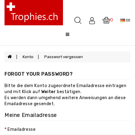
Pokale
Medaillen
0
DE
Awards
Skulpturen
Glocken
Sale
Konto
Passwort vergessen
FAQ
FORGOT YOUR PASSWORD?
Offerte
Bitte die dem Konto zugeordnete Emailadresse eintragen
und mit Klick auf
Weiter
bestätigen.
Es werden dann umgehend weitere Anweisungen an diese
Emailadresse gesendet.
Meine Emailadresse
Emailadresse